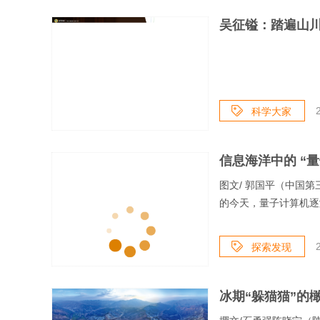
吴征镒：踏遍山川
科学大家
图文/ 郭国平（中国
的今天，量子计算机逐
探索发现
冰期“躲猫猫”的