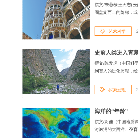
撰文/朱薇薇王天志(
圈盘旋而上的阶梯，或
艺术科学
史前人类进入青
撰文/陈发虎（中国科
到智人的进化历程，经
探索发现
海洋的“年龄”
撰文/尉佳（中国地质
涛汹涌的大西洋、孕育