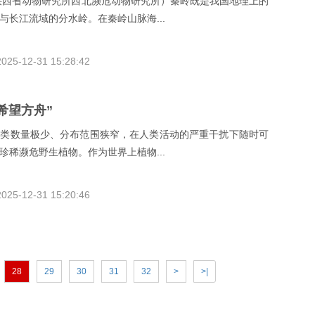
陕西省动物研究所西北濒危动物研究所）秦岭既是我国地理上的
与长江流域的分水岭。在秦岭山脉海...
2025-12-31 15:28:42
希望方舟”
一类数量极少、分布范围狭窄，在人类活动的严重干扰下随时可
珍稀濒危野生植物。作为世界上植物...
2025-12-31 15:20:46
28
29
30
31
32
>
>|