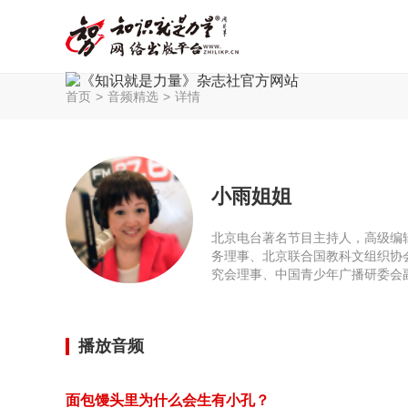
首页
>
音频精选
>
详情
小雨姐姐
北京电台著名节目主持人，高级编
务理事、北京联合国教科文组织协
究会理事、中国青少年广播研委会
播放音频
面包馒头里为什么会生有小孔？