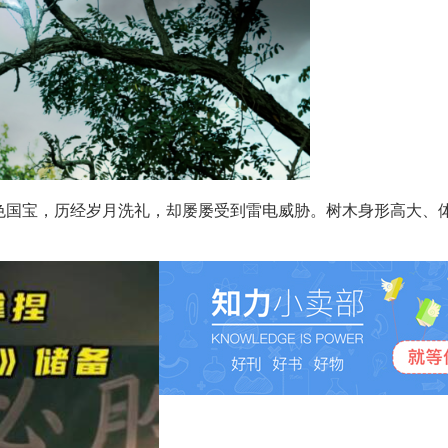
国宝，历经岁月洗礼，却屡屡受到雷电威胁。树木身形高大、体内