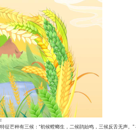
作
特征芒种有三候：“初候螳螂生，二候鹃始鸣，三候反舌无声。” 在