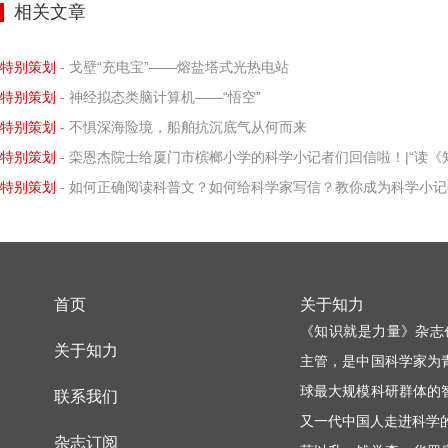
相关文章
特别策划
- 戈壁“充电宝”——熔盐塔式光热电站
特别策划
- 神经拟态类脑计算机——“悟空”
特别策划
- 不惧深海险境，船舶抗沉底气从何而来
特别策划
- 栾恩杰院士给厦门市槟榔小学的科学小记者们回信啦！|“读《知识就是力量》给科学家写信”优秀书信作品选登（第十四
特别策划
- 如何正确阅读科普文？如何给科学家写信？教你成为科学小记
首页
关于知力
《知识就是力量》杂志
关于知力
主管，是中国科学家为
球最大规模科研群体的
联系我们
又一代中国人走进科学
杂志订阅